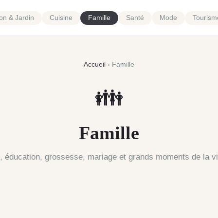
on & Jardin
Cuisine
Famille
Santé
Mode
Tourism
Accueil
› Famille
👪
Famille
é, éducation, grossesse, mariage et grands moments de la vie